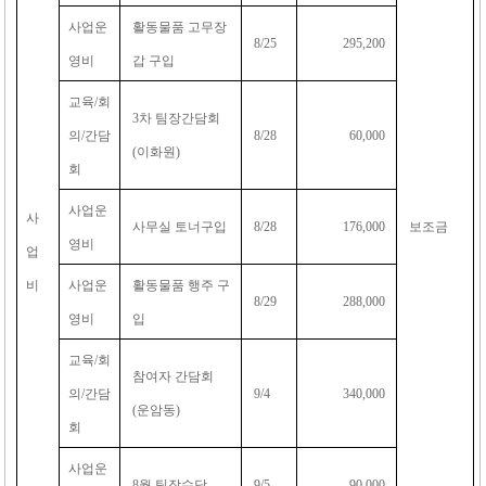
사업운
활동물품 고무장
8/25
295,200
영비
갑 구입
교육
/
회
3
차 팀장간담회
의
/
간담
8/28
60,000
(
이화원
)
회
사업운
사
사무실 토너구입
8/28
176,000
보조금
영비
업
비
사업운
활동물품 행주 구
8/29
288,000
영비
입
교육
/
회
참여자 간담회
의
/
간담
9/4
340,000
(
운암동
)
회
사업운
8
월 팀장수당
9/5
90,000