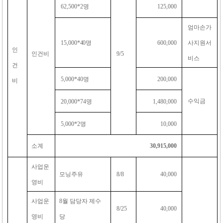
62,500*2
명
125,000
엄마손가
15,000
*40
명
600,000
사지원서
인
인건비
9/5
비스
건
5,000*40
명
200,000
비
수익금
20,000*74
명
1,480,000
5,000*2
명
10,000
소계
30,915,000
사업운
모닝주유
8/8
40,000
영비
사업운
8
월 담당자 제수
8/25
40,000
영비
당