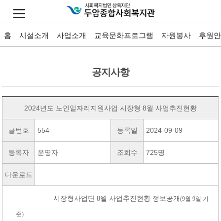
홈
시설소개
사업소개
교육문화프로그램
자원봉사
후원안
공지사항
2024년도 노인일자리지원사업 시장형 8월 사업추진현황
글번호
554
등록일
2024-09-09
등록자
운영자
조회수
725명
다운로드
시장형사업단
8
월 사업추진현황 정보공개
(9
월
9
일 기
준
)