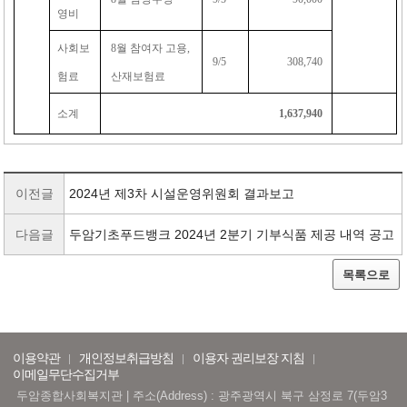
영비
사회보
8
월 참여자 고용
,
9/5
308,740
험료
산재보험료
소계
1,637,940
이전글
2024년 제3차 시설운영위원회 결과보고
다음글
두암기초푸드뱅크 2024년 2분기 기부식품 제공 내역 공고
목록으로
이용약관
개인정보취급방침
이용자 권리보장 지침
이메일무단수집거부
두암종합사회복지관 | 주소(Address) : 광주광역시 북구 삼정로 7(두암3