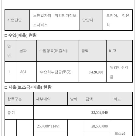
노인일자리 워킹맘가정보
오진아
,
정윤
사업단명
담당자
조서비스
희
□
수입
(
매출
)
현황
연
날짜
수입항목
(
매출처
)
금액
비고
번
워킹맘수익
1
8/31
수요처부담금
(56
곳
)
3,420,000
금
□
지출
(
보조금
+
매출
)
현황
항목구분
세부내역
날짜
금액
비고
총 계
32,552,940
250,000*114
명
28,500,000
보조금