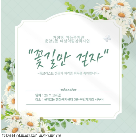
[거점형 이동복지관] 운암2동「 (
0
)