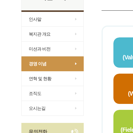
인사말
복지관 개요
미션과 비전
(Va
경영 이념
연혁 및 현황
(
조직도
오시는길
(Fie