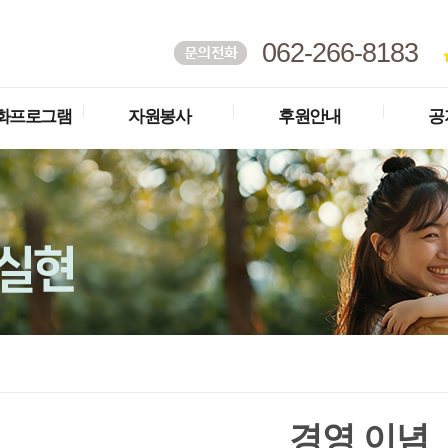
062-266-8183
화프로그램
자원봉사
후원안내
공
경영 이념