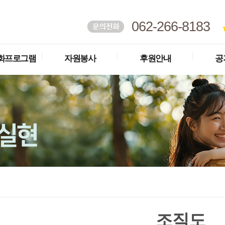
062-266-8183
화프로그램
자원봉사
후원안내
공
조직도