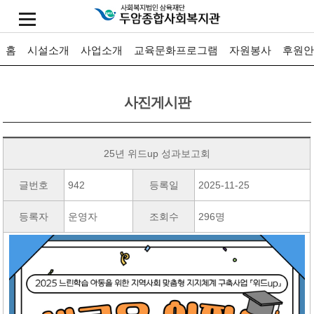
홈
시설소개
사업소개
교육문화프로그램
자원봉사
후원안
사진게시판
25년 위드up 성과보고회
글번호
942
등록일
2025-11-25
등록자
운영자
조회수
296명