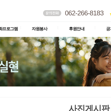
062-266-8183
화프로그램
자원봉사
후원안내
공
사진게시판