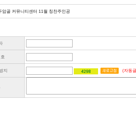
두암골 커뮤니티센터 11월 칭찬주인공
자
번호
방지
(자동글
용