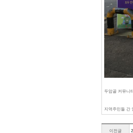
두암골 커뮤니티
지역주민들 간 
이전글