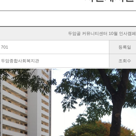
두암골 커뮤니티센터 10월 인사캠페
701
등록일
두암종합사회복지관
조회수