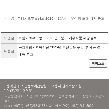
○ 내 용 : 두암기초푸드뱅크 2026년 1분기 기부식품 모집 내역 공고
이전글
두암기초푸드뱅크 2026년 1분기 기부식품 제공실적
두암종합사회복지관 2025년 후원금품 수입 및 사용 결과
다음글
내역 공고
목록으로
이용약관
개인정보취급방침
이용자 권리보장 지침
이메일무단수집거부
두암종합사회복지관 | 주소(Address) : 광주광역시 북구 삼정로 7(두암3
동)
대표전화(Tel) : 062)266-8183,4 팩스번호(FAX) : 062) 267 -5909