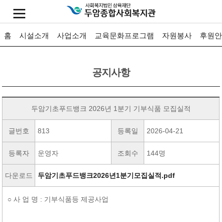
홈
시설소개
사업소개
교육문화프로그램
자원봉사
후원안
공지사항
두암기초푸드뱅크 2026년 1분기 기부식품 모집실적
글번호
813
등록일
2026-04-21
등록자
운영자
조회수
144명
다운로드
두암기초푸드뱅크2026년1분기모집실적.pdf
○ 사 업 명 : 기부식품등 제공사업